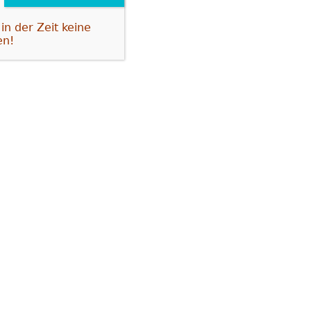
in der Zeit keine
en!
g. Beides führt zu Geräuschen und
esstes Stahlpulver), wodurch sich
irken und weitere Körner
 im Automobilbau üblichen
peziellen Zahnradfett frisch
 Garantie ohne
ist eine Wartung alle 2 Jahre bzw.