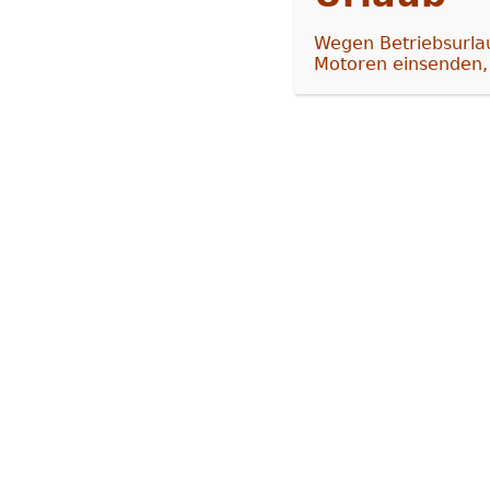
Zahnradabrieb im Schmierfett
Wegen Betriebsurlau
Motoren einsenden,
Die Zähne des Zahnrads sind ve
mit der Zeit auch zu Vibrationen
mit der Zeit immer wieder einze
herauslösen, so dass sich der Ve
REPARATUR
Der Motor wird zerlegt und das
Werkstoff und Härteverfahren he
gefettet und der Motor wieder 
Kilometerbegrenzung auf Verschl
5000 km, je nachdem, was zuerst