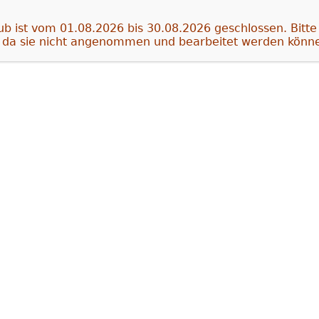
b ist vom 01.08.2026 bis 30.08.2026 geschlossen. Bitte 
 da sie nicht angenommen und bearbeitet werden könn
rschlissen, entweder durch Pitting oder Grübchenbildun
 im Pedal. Die originalen Zahnräder sind gesintert (gepr
lne Pulverkörner lösen, die dann als Schmirgelpapier w
rschleiss noch verstärkt.
 Zahnrad durch ein neu gefertigtes ersetzt das aus dem
rgestellt ist. Danach werden die Zahnräder mit einem s
zusammengebaut. Auf das Zahnrad erhalten Sie 5 Jahre
eiß an der Verzahnung, Voraussetzung für die Garantie 
 eintritt.